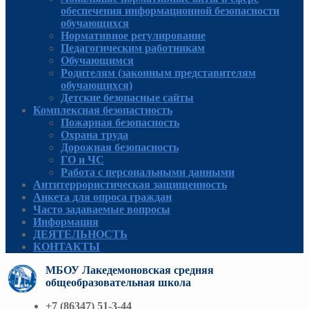
обеспечения информационной безопасности
обучающихся
Нормативное регулирование
Педагогическим работникам
Обучающимся
Родителям (законным представителям
обучающихся)
Детские безопасные сайты
Комплексная безопастность
Пожарная безопасность
Охрана труда
Дорожная безопасность
ГО и ЧС
Работа с персональными данными
Антитеррористическая защищенность
Анкета для опроса граждан
Часто задаваемые вопросы
Информация
ДЕЯТЕЛЬНОСТЬ
КОНТАКТЫ
МБОУ Лакедемоновская средняя
общеобразовательная школа
+7 (86347) 51-3-44