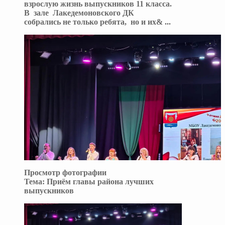
взрослую жизнь выпускников 11 класса.
В зале Лакедемоновского ДК
собрались не только ребята, но и их&
...
Просмотр фотографии
Тема:
Приём главы района лучших
выпускников