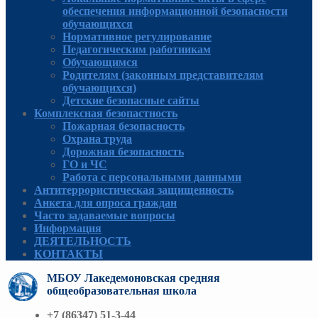
обеспечения информационной безопасности
обучающихся
Нормативное регулирование
Педагогическим работникам
Обучающимся
Родителям (законным представителям
обучающихся)
Детские безопасные сайты
Комплексная безопастность
Пожарная безопасность
Охрана труда
Дорожная безопасность
ГО и ЧС
Работа с персональными данными
Антитеррористическая защищенность
Анкета для опроса граждан
Часто задаваемые вопросы
Информация
ДЕЯТЕЛЬНОСТЬ
КОНТАКТЫ
МБОУ Лакедемоновская средняя
общеобразовательная школа
+7 (86347) 51-3-44