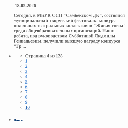
18-05-2026
Сегодня, в МБУК ССП "Самбекском ДК", состоялся
муниципальный творческий фестиваль- конкурс
школьных театральных коллективов "Живая сцена"
среди общеобразовательных организаций. Наши
ребята, под руководством Субботиной Людмилы
Геннадьевны, получили высшую награду конкурса
"Гр
...
Страница 4 из 128
1
2
3
4
5
6
7
8
9
10
Поиск