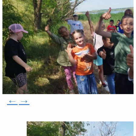
←
→
4