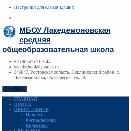
Настройки для cлабовидящих
МБОУ Лакедемоновская
средняя
общеобразовательная школа
+7 (86347) 51-3-44
lakedschool@yandex.ru
346847, Ростовская область, Неклиновский район, с.
Лакедемоновка, Октябрьская ул., 46
Open Menu
ГЛАВНАЯ
ПОИСК
ПРЕСС-ЦЕНТР
Новости
Фотоальбомы
Видеотека
СВЕДЕНИЯ