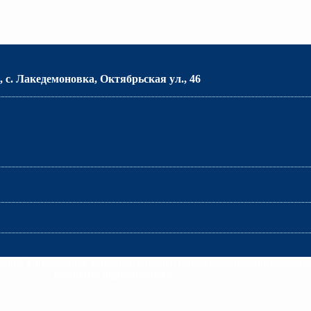
 с. Лакедемоновка, Октябрьская ул., 46
много учреждения дополнительного профессионального образ
развития образования».