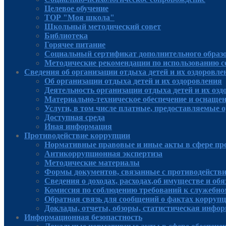
Целевое обучение
ТОР "Моя школа"
Школьный методический совет
Библиотека
Горячее питание
Социальный сертификат дополнительного образ
Методические рекомендации по использованию 
Сведения об организации отдыха детей и их оздоровле
Об организации отдыха детей и их оздоровления
Деятельность организации отдыха детей и их оз
Материально-техническое обеспечение и оснащен
Услуги, в том числе платные, предоставляемые о
Доступная среда
Иная информация
Противодействие коррупции
Нормативные правовые и иные акты в сфере пр
Антикоррупционная экспертиза
Методические материалы
Формы документов, связанные с противодействи
Сведения о доходах, расходах,об имуществе и об
Комиссия по соблюдению требований к служебно
Обратная связь для сообщений о фактах корруп
Доклады, отчеты, обзоры, статистическая инфо
Информационная безопастность