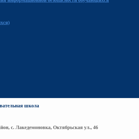
ния информационной безопасности обучающихся
хся)
вательная школа
йон, с. Лакедемоновка, Октябрьская ул., 46