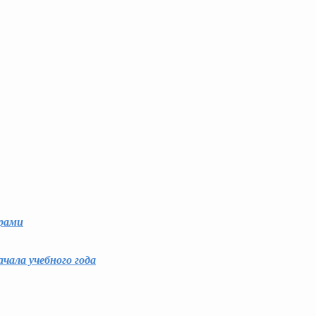
рами
чала учебного года