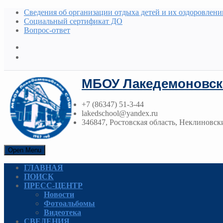
Сведения об организации отдыха детей и их оздоровлени
Социальный сертификат ДО
Вопрос-ответ
МБОУ Лакедемоновск
+7 (86347) 51-3-44
lakedschool@yandex.ru
346847, Ростовская область, Неклиновски
Open Menu
ГЛАВНАЯ
ПОИСК
ПРЕСС-ЦЕНТР
Новости
Фотоальбомы
Видеотека
СВЕДЕНИЯ