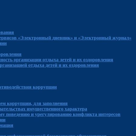
ования
сервисов «Электронный дневник» и «Электронный журнал»
нии
доровления
ность организации отдыха детей и их оздоровления
рганизацией отдыха детей и их оздоровления
отиводействия коррупции
ем коррупции, для заполнения
язательствах имущественного характера
му поведению и урегулированию конфликта интересов
ции
рмация