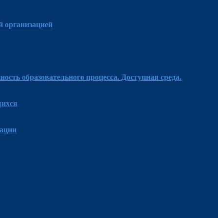
й организацией
ость образовательного процесса. Доступная среда.
щихся
зации