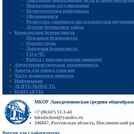
Локальные нормативные акты в сфере обеспече
Нормативное регулирование
Педагогическим работникам
Обучающимся
Родителям (законным представителям обучающи
Детские безопасные сайты
Комплексная безопастность
Пожарная безопасность
Охрана труда
Дорожная безопасность
ГО и ЧС
Работа с персональными данными
Антитеррористическая защищенность
Анкета для опроса граждан
Часто задаваемые вопросы
Информация
ДЕЯТЕЛЬНОСТЬ
КОНТАКТЫ
МБОУ Лакедемоновская средняя общеобразо
+7 (86347) 51-3-44
lakedschool@yandex.ru
346847, Ростовская область, Неклиновский ра
Версия для слабовидящих