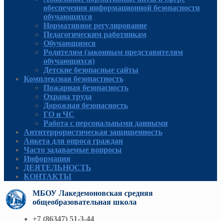
обеспечения информационной безопасности
обучающихся
Нормативное регулирование
Педагогическим работникам
Обучающимся
Родителям (законным представителям
обучающихся)
Детские безопасные сайты
Комплексная безопастность
Пожарная безопасность
Охрана труда
Дорожная безопасность
ГО и ЧС
Работа с персональными данными
Антитеррористическая защищенность
Анкета для опроса граждан
Часто задаваемые вопросы
Информация
ДЕЯТЕЛЬНОСТЬ
КОНТАКТЫ
МБОУ Лакедемоновская средняя
общеобразовательная школа
+7 (86347) 51-3-44