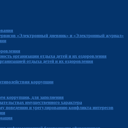
ования
сервисов «Электронный дневник» и «Электронный журнал»
нии
доровления
ность организации отдыха детей и их оздоровления
рганизацией отдыха детей и их оздоровления
отиводействия коррупции
ем коррупции, для заполнения
язательствах имущественного характера
му поведению и урегулированию конфликта интересов
ции
рмация