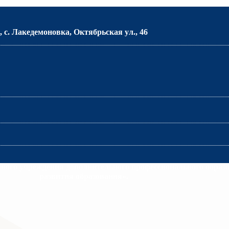
 с. Лакедемоновка, Октябрьская ул., 46
много учреждения дополнительного профессионального образ
развития образования».