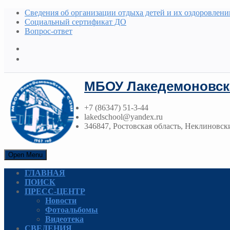
Сведения об организации отдыха детей и их оздоровлени
Социальный сертификат ДО
Вопрос-ответ
МБОУ Лакедемоновск
+7 (86347) 51-3-44
lakedschool@yandex.ru
346847, Ростовская область, Неклиновски
Open Menu
ГЛАВНАЯ
ПОИСК
ПРЕСС-ЦЕНТР
Новости
Фотоальбомы
Видеотека
СВЕДЕНИЯ