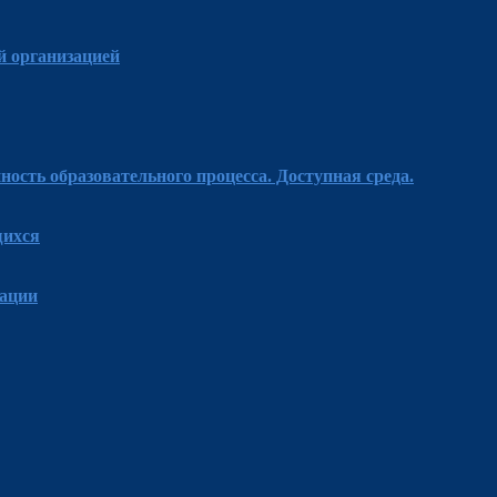
й организацией
ость образовательного процесса. Доступная среда.
щихся
зации