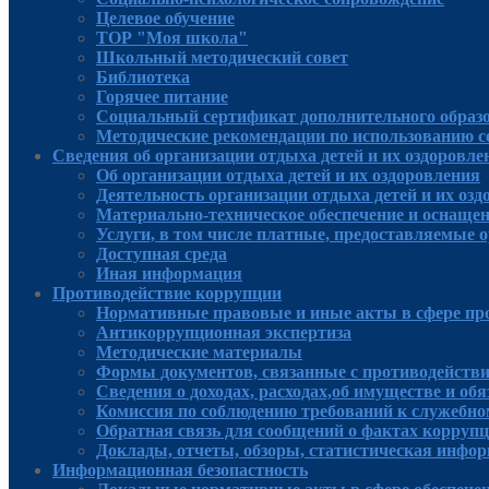
Целевое обучение
ТОР "Моя школа"
Школьный методический совет
Библиотека
Горячее питание
Социальный сертификат дополнительного образ
Методические рекомендации по использованию 
Сведения об организации отдыха детей и их оздоровле
Об организации отдыха детей и их оздоровления
Деятельность организации отдыха детей и их оз
Материально-техническое обеспечение и оснащен
Услуги, в том числе платные, предоставляемые о
Доступная среда
Иная информация
Противодействие коррупции
Нормативные правовые и иные акты в сфере пр
Антикоррупционная экспертиза
Методические материалы
Формы документов, связанные с противодействи
Сведения о доходах, расходах,об имуществе и об
Комиссия по соблюдению требований к служебно
Обратная связь для сообщений о фактах корруп
Доклады, отчеты, обзоры, статистическая инфо
Информационная безопастность