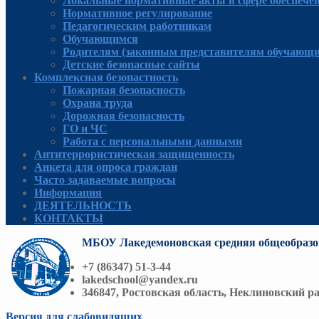
Локальные нормативные акты в сфере обеспече
Нормативное регулирование
Педагогическим работникам
Обучающимся
Родителям (законным представителям обучающи
Детские безопасные сайты
Комплексная безопастность
Пожарная безопасность
Охрана труда
Дорожная безопасность
ГО и ЧС
Работа с персональными данными
Антитеррористическая защищенность
Анкета для опроса граждан
Часто задаваемые вопросы
Информация
ДЕЯТЕЛЬНОСТЬ
КОНТАКТЫ
МБОУ Лакедемоновская средняя общеобразо
+7 (86347) 51-3-44
lakedschool@yandex.ru
346847, Ростовская область, Неклиновский ра
Версия для слабовидящих