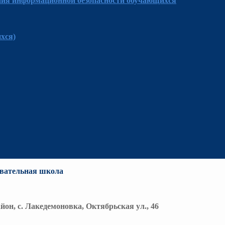
ния информационной безопасности обучающихся
хся)
вательная школа
йон, с. Лакедемоновка, Октябрьская ул., 46