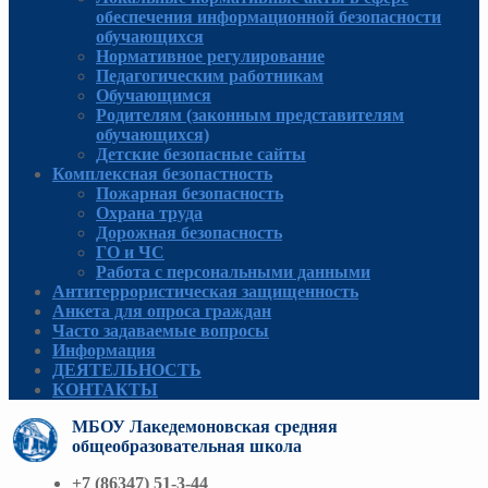
обеспечения информационной безопасности
обучающихся
Нормативное регулирование
Педагогическим работникам
Обучающимся
Родителям (законным представителям
обучающихся)
Детские безопасные сайты
Комплексная безопастность
Пожарная безопасность
Охрана труда
Дорожная безопасность
ГО и ЧС
Работа с персональными данными
Антитеррористическая защищенность
Анкета для опроса граждан
Часто задаваемые вопросы
Информация
ДЕЯТЕЛЬНОСТЬ
КОНТАКТЫ
МБОУ Лакедемоновская средняя
общеобразовательная школа
+7 (86347) 51-3-44