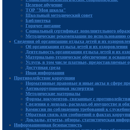
Целевое обучение
ТОР "Моя школа"
Школьный методический совет
Библиотека
Горячее питание
Социальный сертификат дополнительного образ
Методические рекомендации по использованию 
Сведения об организации отдыха детей и их оздоровле
Об организации отдыха детей и их оздоровления
Деятельность организации отдыха детей и их оз
Материально-техническое обеспечение и оснащен
Услуги, в том числе платные, предоставляемые о
Доступная среда
Иная информация
Противодействие коррупции
Нормативные правовые и иные акты в сфере пр
Антикоррупционная экспертиза
Методические материалы
Формы документов, связанные с противодействи
Сведения о доходах, расходах,об имуществе и об
Комиссия по соблюдению требований к служебно
Обратная связь для сообщений о фактах корруп
Доклады, отчеты, обзоры, статистическая инфо
Информационная безопастность