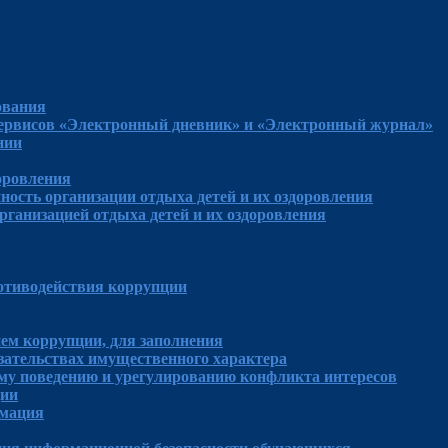
ования
сервисов «Электронный дневник» и «Электронный журнал»
нии
доровления
ность организации отдыха детей и их оздоровления
рганизацией отдыха детей и их оздоровления
отиводействия коррупции
ем коррупции, для заполнения
язательствах имущественного характера
му поведению и урегулированию конфликта интересов
ции
рмация