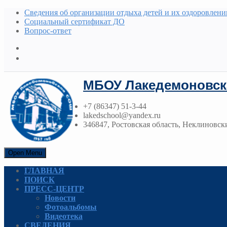
Сведения об организации отдыха детей и их оздоровлени
Социальный сертификат ДО
Вопрос-ответ
МБОУ Лакедемоновск
+7 (86347) 51-3-44
lakedschool@yandex.ru
346847, Ростовская область, Неклиновски
Open Menu
ГЛАВНАЯ
ПОИСК
ПРЕСС-ЦЕНТР
Новости
Фотоальбомы
Видеотека
СВЕДЕНИЯ