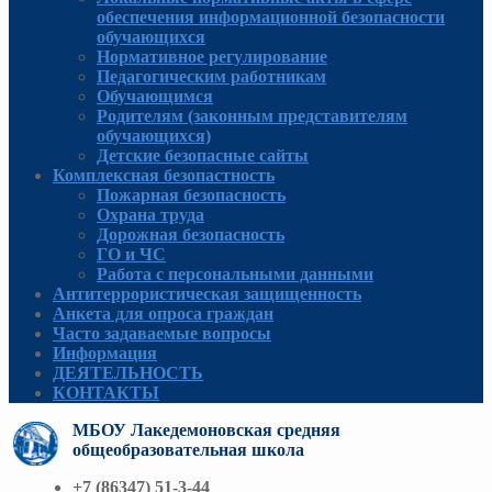
обеспечения информационной безопасности
обучающихся
Нормативное регулирование
Педагогическим работникам
Обучающимся
Родителям (законным представителям
обучающихся)
Детские безопасные сайты
Комплексная безопастность
Пожарная безопасность
Охрана труда
Дорожная безопасность
ГО и ЧС
Работа с персональными данными
Антитеррористическая защищенность
Анкета для опроса граждан
Часто задаваемые вопросы
Информация
ДЕЯТЕЛЬНОСТЬ
КОНТАКТЫ
МБОУ Лакедемоновская средняя
общеобразовательная школа
+7 (86347) 51-3-44