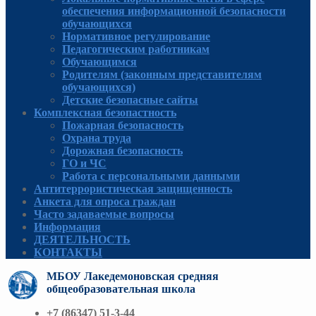
обеспечения информационной безопасности
обучающихся
Нормативное регулирование
Педагогическим работникам
Обучающимся
Родителям (законным представителям
обучающихся)
Детские безопасные сайты
Комплексная безопастность
Пожарная безопасность
Охрана труда
Дорожная безопасность
ГО и ЧС
Работа с персональными данными
Антитеррористическая защищенность
Анкета для опроса граждан
Часто задаваемые вопросы
Информация
ДЕЯТЕЛЬНОСТЬ
КОНТАКТЫ
МБОУ Лакедемоновская средняя
общеобразовательная школа
+7 (86347) 51-3-44