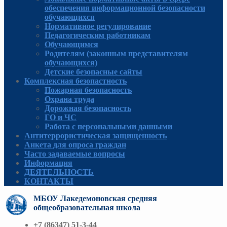
обеспечения информационной безопасности
обучающихся
Нормативное регулирование
Педагогическим работникам
Обучающимся
Родителям (законным представителям
обучающихся)
Детские безопасные сайты
Комплексная безопастность
Пожарная безопасность
Охрана труда
Дорожная безопасность
ГО и ЧС
Работа с персональными данными
Антитеррористическая защищенность
Анкета для опроса граждан
Часто задаваемые вопросы
Информация
ДЕЯТЕЛЬНОСТЬ
КОНТАКТЫ
МБОУ Лакедемоновская средняя
общеобразовательная школа
+7 (86347) 51-3-44