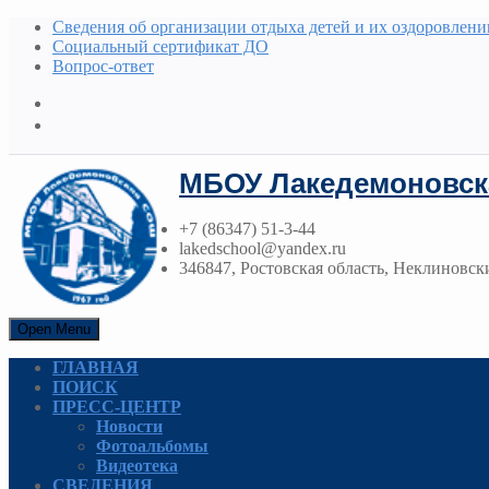
Сведения об организации отдыха детей и их оздоровлени
Социальный сертификат ДО
Вопрос-ответ
МБОУ Лакедемоновск
+7 (86347) 51-3-44
lakedschool@yandex.ru
346847, Ростовская область, Неклиновски
Open Menu
ГЛАВНАЯ
ПОИСК
ПРЕСС-ЦЕНТР
Новости
Фотоальбомы
Видеотека
СВЕДЕНИЯ