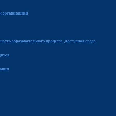
й организацией
ость образовательного процесса. Доступная среда.
щихся
зации