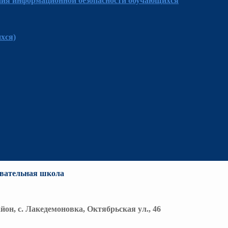
ния информационной безопасности обучающихся
хся)
вательная школа
йон, с. Лакедемоновка, Октябрьская ул., 46