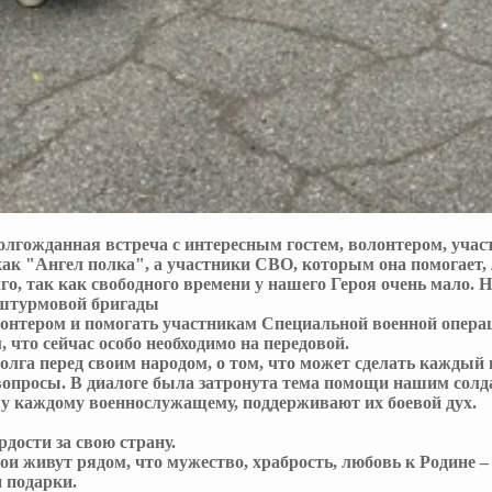
долгожданная встреча с интересным гостем, волонтером, уч
как "Ангел полка", а участники СВО, которым она помогает,
о, так как свободного времени у нашего Героя очень мало. 
 штурмовой бригады
нтером и помогать участникам Специальной военной операци
что сейчас особо необходимо на передовой.
лга перед своим народом, о том, что может сделать каждый и
вопросы. В диалоге была затронута тема помощи нашим солд
шу каждому военнослужащему, поддерживают их боевой дух.
дости за свою страну.
и живут рядом, что мужество, храбрость, любовь к Родине – 
и подарки.