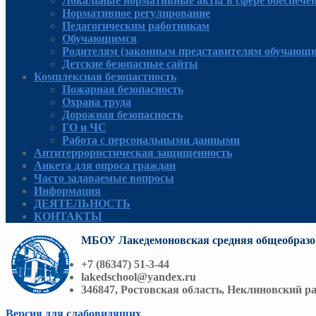
Локальные нормативные акты в сфере обеспече
Нормативное регулирование
Педагогическим работникам
Обучающимся
Родителям (законным представителям обучающи
Детские безопасные сайты
Комплексная безопастность
Пожарная безопасность
Охрана труда
Дорожная безопасность
ГО и ЧС
Работа с персональными данными
Антитеррористическая защищенность
Анкета для опроса граждан
Часто задаваемые вопросы
Информация
ДЕЯТЕЛЬНОСТЬ
КОНТАКТЫ
МБОУ Лакедемоновская средняя общеобразо
+7 (86347) 51-3-44
lakedschool@yandex.ru
346847, Ростовская область, Неклиновский ра
Версия для слабовидящих