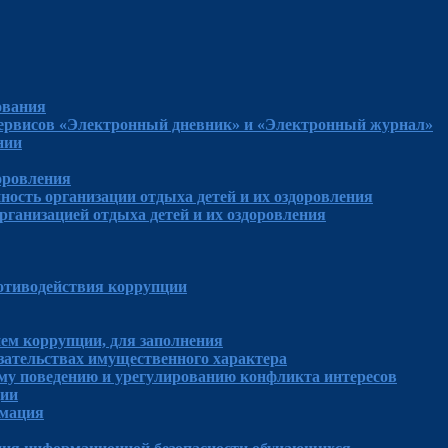
ования
сервисов «Электронный дневник» и «Электронный журнал»
нии
доровления
ность организации отдыха детей и их оздоровления
рганизацией отдыха детей и их оздоровления
отиводействия коррупции
ем коррупции, для заполнения
язательствах имущественного характера
му поведению и урегулированию конфликта интересов
ции
рмация