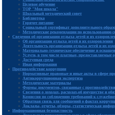
Целевое обучение
ТОР "Моя школа"
Школьный методический совет
Библиотека
Горячее питание
Социальный сертификат дополнительного образ
Методические рекомендации по использованию 
Сведения об организации отдыха детей и их оздоровле
Об организации отдыха детей и их оздоровления
Деятельность организации отдыха детей и их оз
Материально-техническое обеспечение и оснащен
Услуги, в том числе платные, предоставляемые о
Доступная среда
Иная информация
Противодействие коррупции
Нормативные правовые и иные акты в сфере пр
Антикоррупционная экспертиза
Методические материалы
Формы документов, связанные с противодействи
Сведения о доходах, расходах,об имуществе и об
Комиссия по соблюдению требований к служебно
Обратная связь для сообщений о фактах корруп
Доклады, отчеты, обзоры, статистическая инфо
Информационная безопастность