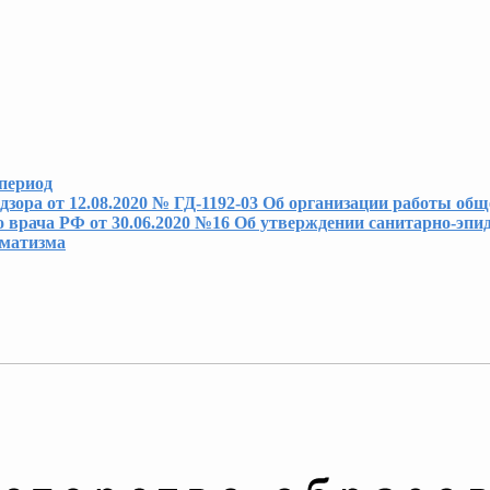
 период
ора от 12.08.2020 № ГД-1192-03 Об организации работы общ
о врача РФ от 30.06.2020 №16 Об утверждении санитарно-эпи
вматизма