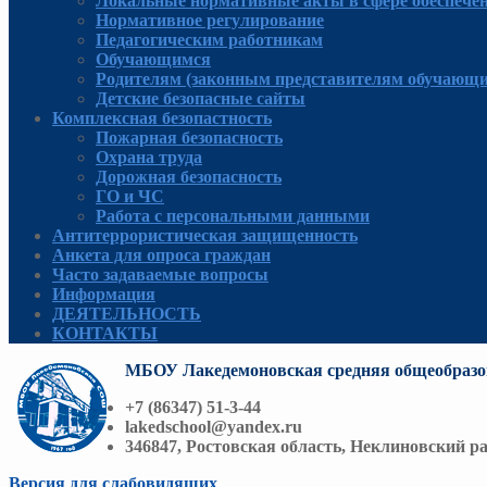
Локальные нормативные акты в сфере обеспече
Нормативное регулирование
Педагогическим работникам
Обучающимся
Родителям (законным представителям обучающи
Детские безопасные сайты
Комплексная безопастность
Пожарная безопасность
Охрана труда
Дорожная безопасность
ГО и ЧС
Работа с персональными данными
Антитеррористическая защищенность
Анкета для опроса граждан
Часто задаваемые вопросы
Информация
ДЕЯТЕЛЬНОСТЬ
КОНТАКТЫ
МБОУ Лакедемоновская средняя общеобразо
+7 (86347) 51-3-44
lakedschool@yandex.ru
346847, Ростовская область, Неклиновский ра
Версия для слабовидящих