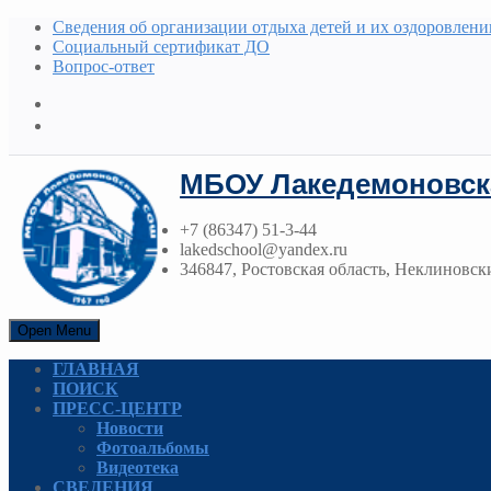
Сведения об организации отдыха детей и их оздоровлени
Социальный сертификат ДО
Вопрос-ответ
МБОУ Лакедемоновск
+7 (86347) 51-3-44
lakedschool@yandex.ru
346847, Ростовская область, Неклиновски
Open Menu
ГЛАВНАЯ
ПОИСК
ПРЕСС-ЦЕНТР
Новости
Фотоальбомы
Видеотека
СВЕДЕНИЯ