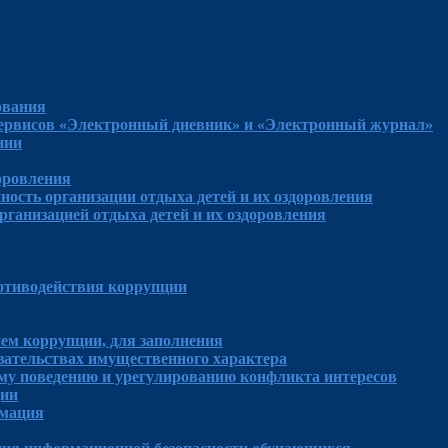
ования
сервисов «Электронный дневник» и «Электронный журнал»
нии
доровления
ность организации отдыха детей и их оздоровления
рганизацией отдыха детей и их оздоровления
отиводействия коррупции
ем коррупции, для заполнения
язательствах имущественного характера
му поведению и урегулированию конфликта интересов
ции
рмация