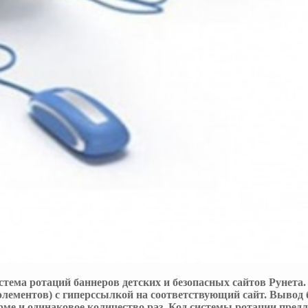
истема ротаций баннеров детских и безопасных сайтов Рунета
элементов) с гиперссылкой на соответствующий сайт. Вывод
рме и одинаковое количество раз. Код системы ротации пред