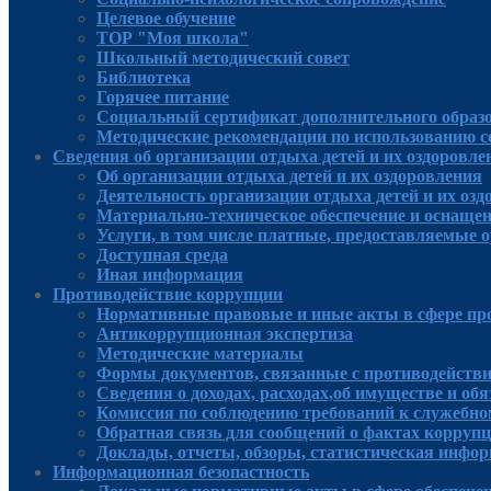
Целевое обучение
ТОР "Моя школа"
Школьный методический совет
Библиотека
Горячее питание
Социальный сертификат дополнительного образ
Методические рекомендации по использованию 
Сведения об организации отдыха детей и их оздоровле
Об организации отдыха детей и их оздоровления
Деятельность организации отдыха детей и их оз
Материально-техническое обеспечение и оснащен
Услуги, в том числе платные, предоставляемые о
Доступная среда
Иная информация
Противодействие коррупции
Нормативные правовые и иные акты в сфере пр
Антикоррупционная экспертиза
Методические материалы
Формы документов, связанные с противодействи
Сведения о доходах, расходах,об имуществе и об
Комиссия по соблюдению требований к служебно
Обратная связь для сообщений о фактах корруп
Доклады, отчеты, обзоры, статистическая инфо
Информационная безопастность