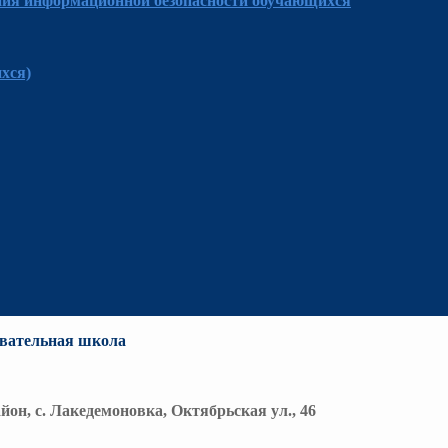
ния информационной безопасности обучающихся
хся)
вательная школа
йон, с. Лакедемоновка, Октябрьская ул., 46