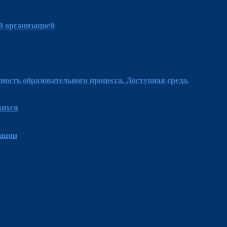
й организацией
ость образовательного процесса. Доступная среда.
щихся
зации