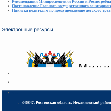
Рекомендации Минпросвещения России и Роспотребнадз
Постановление Главного государственного санитарног
Памятка родителям по предупреждению детского тра
Электронные ресурсы
Адрес
346847, Ростовская область, Неклиновский район,