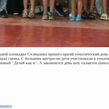
льной площадке Солнышко прошёл яркий тематический день -
страх сцены. С большим интересом дети участвовали в тема
ьный "Делай как я". А закончился день шоу талантов (вокал,
 период