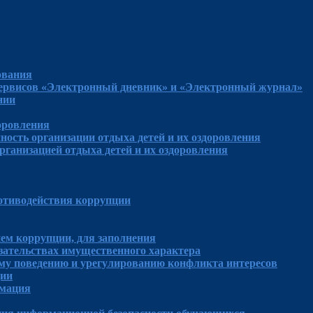
ования
сервисов «Электронный дневник» и «Электронный журнал»
нии
доровления
ность организации отдыха детей и их оздоровления
рганизацией отдыха детей и их оздоровления
отиводействия коррупции
ем коррупции, для заполнения
язательствах имущественного характера
му поведению и урегулированию конфликта интересов
ции
рмация