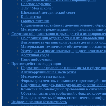
Целевое обучение
ТОР "Моя школа"
Школьный методический совет
Библиотека
Горячее питание
Социальный сертификат дополнительного образ
Методические рекомендации по использованию 
Сведения об организации отдыха детей и их оздоровле
Об организации отдыха детей и их оздоровления
Деятельность организации отдыха детей и их оз
Материально-техническое обеспечение и оснащен
Услуги, в том числе платные, предоставляемые о
Доступная среда
Иная информация
Противодействие коррупции
Нормативные правовые и иные акты в сфере пр
Антикоррупционная экспертиза
Методические материалы
Формы документов, связанные с противодействи
Сведения о доходах, расходах,об имуществе и об
Комиссия по соблюдению требований к служебно
Обратная связь для сообщений о фактах корруп
Доклады, отчеты, обзоры, статистическая инфо
Информационная безопастность