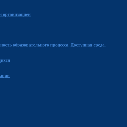
й организацией
ость образовательного процесса. Доступная среда.
щихся
зации