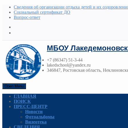
Сведения об организации отдыха детей и их оздоровлени
Социальный сертификат ДО
Вопрос-ответ
МБОУ Лакедемоновск
+7 (86347) 51-3-44
lakedschool@yandex.ru
346847, Ростовская область, Неклиновски
Open Menu
ГЛАВНАЯ
ПОИСК
ПРЕСС-ЦЕНТР
Новости
Фотоальбомы
Видеотека
СВЕДЕНИЯ