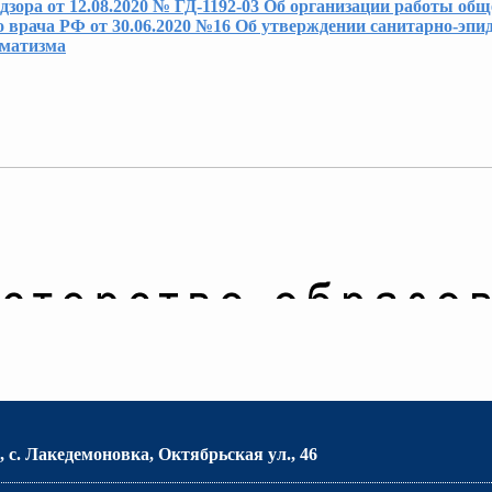
ора от 12.08.2020 № ГД-1192-03 Об организации работы общ
о врача РФ от 30.06.2020 №16 Об утверждении санитарно-эпи
вматизма
 с. Лакедемоновка, Октябрьская ул., 46