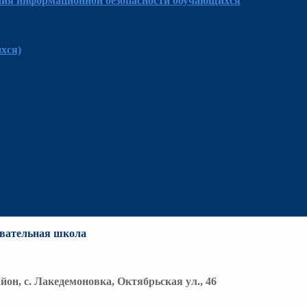
ния информационной безопасности обучающихся
хся)
вательная школа
йон, с. Лакедемоновка, Октябрьская ул., 46