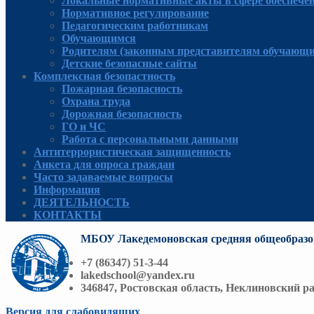
Локальные нормативные акты в сфере обеспече
Нормативное регулирование
Педагогическим работникам
Обучающимся
Родителям (законным представителям обучающи
Детские безопасные сайты
Комплексная безопастность
Пожарная безопасность
Охрана труда
Дорожная безопасность
ГО и ЧС
Работа с персональными данными
Антитеррористическая защищенность
Анкета для опроса граждан
Часто задаваемые вопросы
Информация
ДЕЯТЕЛЬНОСТЬ
КОНТАКТЫ
МБОУ Лакедемоновская средняя общеобразо
+7 (86347) 51-3-44
lakedschool@yandex.ru
346847, Ростовская область, Неклиновский ра
Версия для слабовидящих