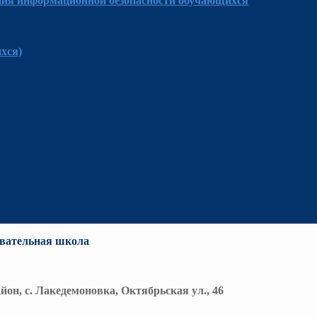
ния информационной безопасности обучающихся
хся)
вательная школа
йон, с. Лакедемоновка, Октябрьская ул., 46