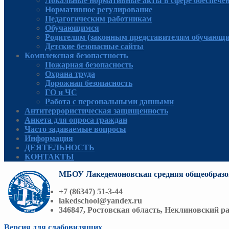
Локальные нормативные акты в сфере обеспече
Нормативное регулирование
Педагогическим работникам
Обучающимся
Родителям (законным представителям обучающи
Детские безопасные сайты
Комплексная безопастность
Пожарная безопасность
Охрана труда
Дорожная безопасность
ГО и ЧС
Работа с персональными данными
Антитеррористическая защищенность
Анкета для опроса граждан
Часто задаваемые вопросы
Информация
ДЕЯТЕЛЬНОСТЬ
КОНТАКТЫ
МБОУ Лакедемоновская средняя общеобразо
+7 (86347) 51-3-44
lakedschool@yandex.ru
346847, Ростовская область, Неклиновский ра
Версия для слабовидящих