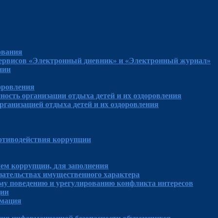
ования
сервисов «Электронный дневник» и «Электронный журнал»
нии
доровления
ность организации отдыха детей и их оздоровления
рганизацией отдыха детей и их оздоровления
отиводействия коррупции
ем коррупции, для заполнения
язательствах имущественного характера
му поведению и урегулированию конфликта интересов
ции
рмация