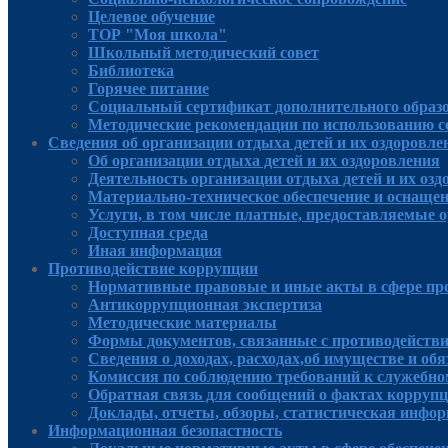
Целевое обучение
ТОР "Моя школа"
Школьный методический совет
Библиотека
Горячее питание
Социальный сертификат дополнительного образ
Методические рекомендации по использованию 
Сведения об организации отдыха детей и их оздоровле
Об организации отдыха детей и их оздоровления
Деятельность организации отдыха детей и их оз
Материально-техническое обеспечение и оснащен
Услуги, в том числе платные, предоставляемые о
Доступная среда
Иная информация
Противодействие коррупции
Нормативные правовые и иные акты в сфере пр
Антикоррупционная экспертиза
Методические материалы
Формы документов, связанные с противодействи
Сведения о доходах, расходах,об имуществе и об
Комиссия по соблюдению требований к служебно
Обратная связь для сообщений о фактах корруп
Доклады, отчеты, обзоры, статистическая инфо
Информационная безопастность