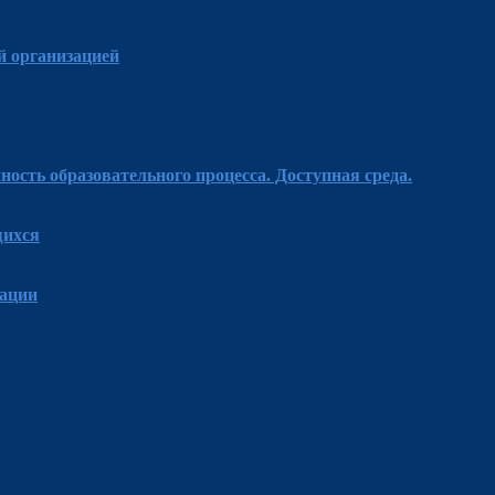
й организацией
ость образовательного процесса. Доступная среда.
щихся
зации